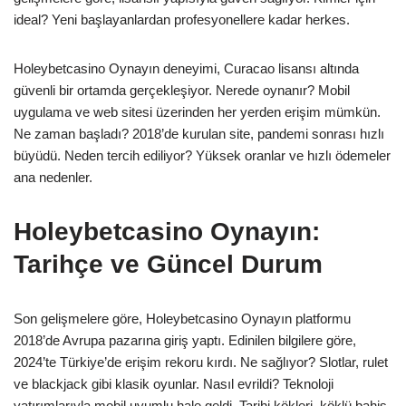
ideal? Yeni başlayanlardan profesyonellere kadar herkes.
Holeybetcasino Oynayın deneyimi, Curacao lisansı altında
güvenli bir ortamda gerçekleşiyor. Nerede oynanır? Mobil
uygulama ve web sitesi üzerinden her yerden erişim mümkün.
Ne zaman başladı? 2018’de kurulan site, pandemi sonrası hızlı
büyüdü. Neden tercih ediliyor? Yüksek oranlar ve hızlı ödemeler
ana nedenler.
Holeybetcasino Oynayın:
Tarihçe ve Güncel Durum
Son gelişmelere göre, Holeybetcasino Oynayın platformu
2018’de Avrupa pazarına giriş yaptı. Edinilen bilgilere göre,
2024’te Türkiye’de erişim rekoru kırdı. Ne sağlıyor? Slotlar, rulet
ve blackjack gibi klasik oyunlar. Nasıl evrildi? Teknoloji
yatırımlarıyla mobil uyumlu hale geldi. Tarihi kökleri, köklü bahis