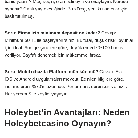
bahis yapılır? Maç seçin, oran belirleyin ve onaylayın. Nerede
oynanır? Canlı yayın eşliğinde. Bu süreç, yeni kullanıcılar için
basit tutulmuş.
Soru: Firma için minimum deposit ne kadar?
Cevap:
Minimum 50 TL ile başlayabilirsiniz. Bu tutar, düşük riskli oyunlar
için ideal. Son gelişmelere göre, ilk yüklemede %100 bonus
veriliyor. Sayfa’ı denemek için mükemmel fırsat.
Soru: Mobil cihazda Platform mümkün mü?
Cevap: Evet,
iOS ve Android uygulamaları mevcut. Edinilen bilgilere göre,
indirme oranı %70’in üzerinde. Performans sorunsuz ve hızlı.
Her yerden Site keyfini yaşayın.
Holeybet’in Avantajları: Neden
Holeybetcasino Oynayın?